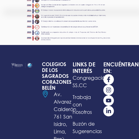
LINKS DE
ENCUÉNTRAN
COLEGIOS
DE LOS
INTERÉS
EN:
SAGRADOS
Congregación
CORAZONES
SS.CC
BELÉN
Av.
Trabaja
Alvarez
con
Calderón
nosotros
761 San
Buzón de
Isidro,
Sugerencias
Lima,
Perú