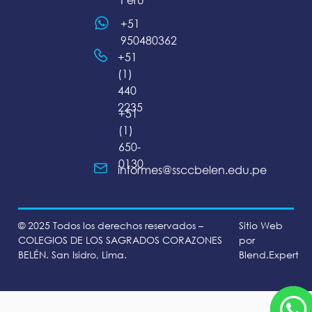
+51
950480362
+51
(1)
440
2235
+51
(1)
650-
0130
informes@ssccbelen.edu.pe
© 2025 Todos los derechos reservados –
Sitio Web
COLEGIOS DE LOS SAGRADOS CORAZONES
por
BELÉN. San Isidro, Lima.
Blend.Expert