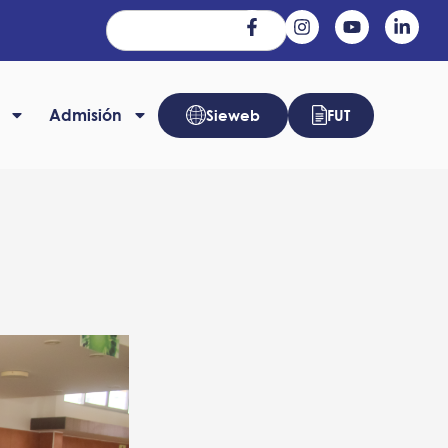
Admisión
Sieweb
FUT