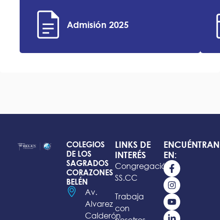
Admisión 2025
LINKS DE
ENCUÉNTRAN
COLEGIOS
DE LOS
INTERÉS
EN:
SAGRADOS
Congregación
CORAZONES
SS.CC
BELÉN
Av.
Trabaja
Alvarez
con
Calderón
nosotros