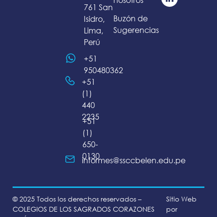
761 San
Buzón de
Isidro,
Sugerencias
Lima,
Perú
+51
950480362
+51
(1)
440
2235
+51
(1)
650-
0130
informes@ssccbelen.edu.pe
© 2025 Todos los derechos reservados –
Sitio Web
COLEGIOS DE LOS SAGRADOS CORAZONES
por